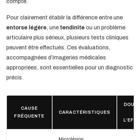
compte.
Pour clairement établir la différence entre une
entorse légère
, une
tendinite
ou un problème
articulaire plus sérieux, plusieurs tests cliniques
peuvent être effectués. Ces évaluations,
accompagnées d’imageries médicales
appropriées, sont essentielles pour un diagnostic
précis.
DOUL
CAUSE
CARACTÉRISTIQUES
À
FRÉQUENTE
L’EFF
Microlésion