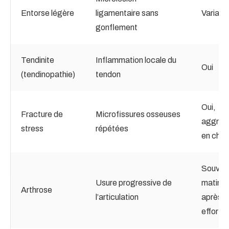
Entorse légère
ligamentaire sans
Variabl
gonflement
Tendinite
Inflammation locale du
Oui
(tendinopathie)
tendon
Oui,
Fracture de
Microfissures osseuses
aggrav
stress
répétées
en cha
Souvent
Usure progressive de
matin o
Arthrose
l’articulation
après
effort